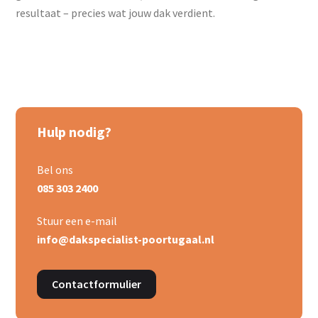
resultaat – precies wat jouw dak verdient.
Hulp nodig?
Bel ons
085 303 2400
Stuur een e-mail
info@dakspecialist-poortugaal.nl
Contactformulier